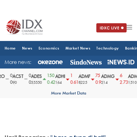
Home
News
Economics
Market News
Technology
Banki
More news:
0
0
150
1
75
6
O
ACST
ADES
ADHI
ADMF
ADMG
ADM
0
0
0.42
0.61
0.9
2.73
90
35550
164
8225
214
1510
More Market Data