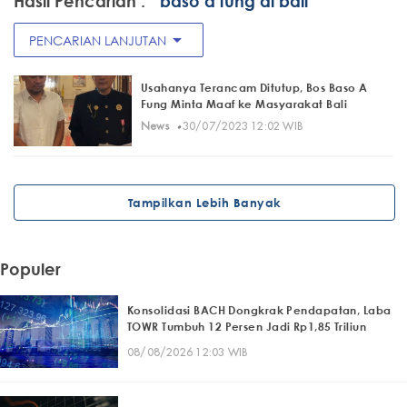
Hasil Pencarian :
" baso a fung di bali"
arrow_drop_down
PENCARIAN LANJUTAN
Usahanya Terancam Ditutup, Bos Baso A
Fung Minta Maaf ke Masyarakat Bali
·
News
30/07/2023 12:02 WIB
Tampilkan Lebih Banyak
Populer
Konsolidasi BACH Dongkrak Pendapatan, Laba
TOWR Tumbuh 12 Persen Jadi Rp1,85 Triliun
08/08/2026 12:03 WIB