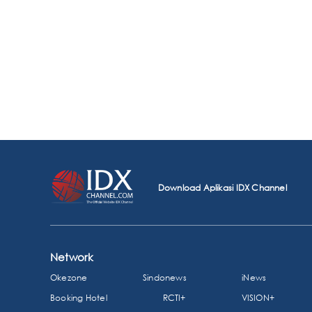
Download Aplikasi IDX Channel
Network
Okezone
Sindonews
iNews
Booking Hotel
RCTI+
VISION+