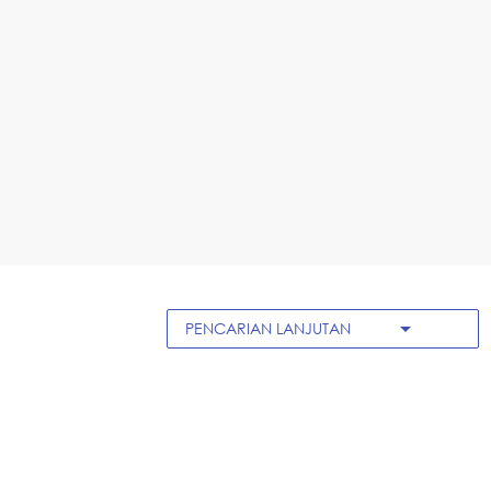
arrow_drop_down
PENCARIAN LANJUTAN