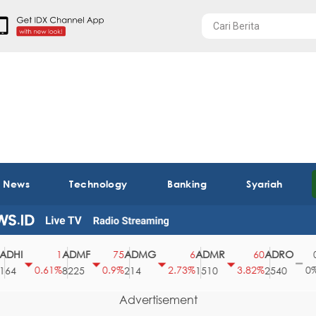
t News
Technology
Banking
Syariah
I
ADMF
ADMG
ADMR
ADRO
AE
1
75
6
60
0
0.61%
0.9%
2.73%
3.82%
0%
8225
214
1510
2540
43
Advertisement