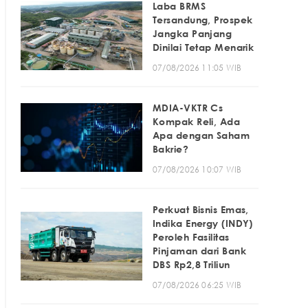
Laba BRMS
Tersandung, Prospek
Jangka Panjang
Dinilai Tetap Menarik
07/08/2026 11:05 WIB
MDIA-VKTR Cs
Kompak Reli, Ada
Apa dengan Saham
Bakrie?
07/08/2026 10:07 WIB
Perkuat Bisnis Emas,
Indika Energy (INDY)
Peroleh Fasilitas
Pinjaman dari Bank
DBS Rp2,8 Triliun
07/08/2026 06:25 WIB