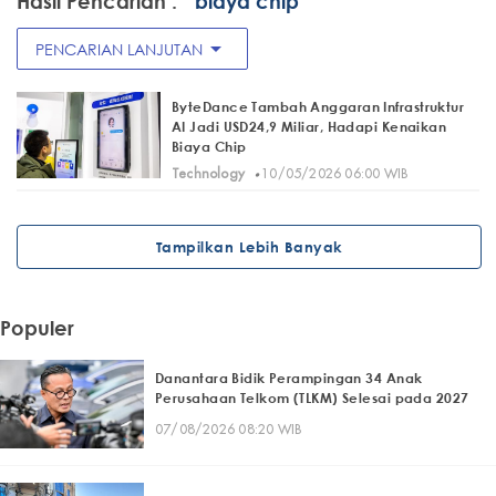
Hasil Pencarian :
" biaya chip"
arrow_drop_down
PENCARIAN LANJUTAN
ByteDance Tambah Anggaran Infrastruktur
AI Jadi USD24,9 Miliar, Hadapi Kenaikan
Biaya Chip
·
Technology
10/05/2026 06:00 WIB
Tampilkan Lebih Banyak
Populer
Danantara Bidik Perampingan 34 Anak
Perusahaan Telkom (TLKM) Selesai pada 2027
07/08/2026 08:20 WIB