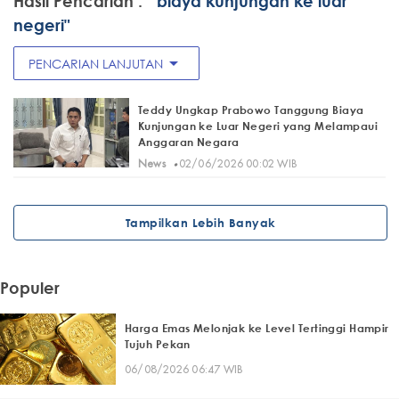
Hasil Pencarian :
" biaya kunjungan ke luar
negeri"
arrow_drop_down
PENCARIAN LANJUTAN
Teddy Ungkap Prabowo Tanggung Biaya
Kunjungan ke Luar Negeri yang Melampaui
Anggaran Negara
·
News
02/06/2026 00:02 WIB
Tampilkan Lebih Banyak
Populer
Harga Emas Melonjak ke Level Tertinggi Hampir
Tujuh Pekan
06/08/2026 06:47 WIB