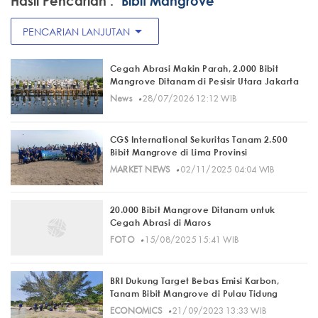
Hasil Pencarian :
"Bibit Mangrove"
arrow_drop_down
PENCARIAN LANJUTAN
Cegah Abrasi Makin Parah, 2.000 Bibit
Mangrove Ditanam di Pesisir Utara Jakarta
·
News
28/07/2026 12:12 WIB
CGS International Sekuritas Tanam 2.500
Bibit Mangrove di Lima Provinsi
·
MARKET NEWS
02/11/2025 04:04 WIB
20.000 Bibit Mangrove Ditanam untuk
Cegah Abrasi di Maros
·
FOTO
15/08/2025 15:41 WIB
BRI Dukung Target Bebas Emisi Karbon,
Tanam Bibit Mangrove di Pulau Tidung
·
ECONOMICS
21/09/2023 13:33 WIB