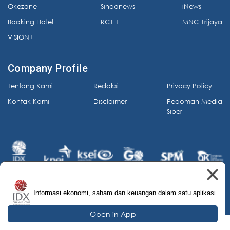
Okezone
Sindonews
iNews
Booking Hotel
RCTI+
MNC Trijaya
VISION+
Company Profile
Tentang Kami
Redaksi
Privacy Policy
Kontak Kami
Disclaimer
Pedoman Media
Siber
Informasi ekonomi, saham dan keuangan dalam satu aplikasi.
© 2026 IDX Channel. All Rights Reserved.
Open in App