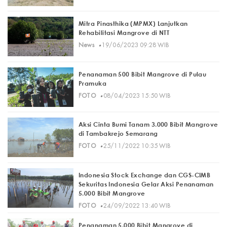
Mitra Pinasthika (MPMX) Lanjutkan
Rehabilitasi Mangrove di NTT
·
News
19/06/2023 09:28 WIB
Penanaman 500 Bibit Mangrove di Pulau
Pramuka
·
FOTO
08/04/2023 15:50 WIB
Aksi Cinta Bumi Tanam 3.000 Bibit Mangrove
di Tambakrejo Semarang
·
FOTO
25/11/2022 10:35 WIB
Indonesia Stock Exchange dan CGS-CIMB
Sekuritas Indonesia Gelar Aksi Penanaman
5.000 Bibit Mangrove
·
FOTO
24/09/2022 13:40 WIB
Penanaman 5.000 Bibit Mangrove di