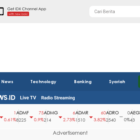
t News
Technology
Banking
Syariah
ADMF
ADMG
ADMR
ADRO
AEGS
1
75
6
60
0
.61%
0.9%
2.73%
3.82%
0%
8225
214
1510
2540
43
Advertisement