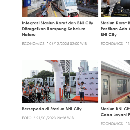
Integrasi Stasiun Karet dan BNI City
Stasiun Karet 
Ditargetkan Rampung Sebelum
Pastikan Ada 
Nataru
BNI City
·
·
ECONOMICS
06/12/2025 02:00 WIB
ECONOMICS
1
Bersepeda di Stasiun BNI City
Stasiun BNI Cit
Coba Layani
·
FOTO
21/01/2023 20:28 WIB
·
ECONOMICS
3