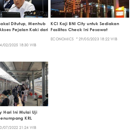
Bakal Ditutup, Menhub
KCI Kaji BNI City untuk Sediakan
Akses Pejalan Kaki dari
Fasilitas Check Ini Pesawat
·
ECONOMICS
29/05/2023 18:22 WIB
4/02/2025 18:30 WIB
y Hari Ini Mulai Uji
 Penumpang KRL
0/07/2022 21:24 WIB