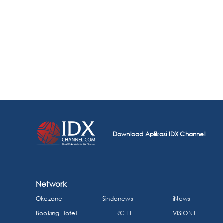
Download Aplikasi IDX Channel
Network
Okezone
Sindonews
iNews
Booking Hotel
RCTI+
VISION+