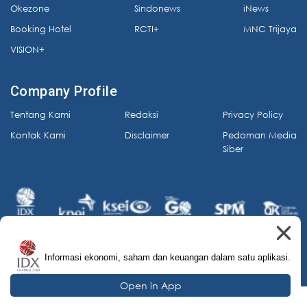
Okezone
Sindonews
iNews
Booking Hotel
RCTI+
MNC Trijaya
VISION+
Company Profile
Tentang Kami
Redaksi
Privacy Policy
Kontak Kami
Disclaimer
Pedoman Media
Siber
Informasi ekonomi, saham dan keuangan dalam satu aplikasi.
© 2026 IDX Channel. All Rights Reserved.
Open in App