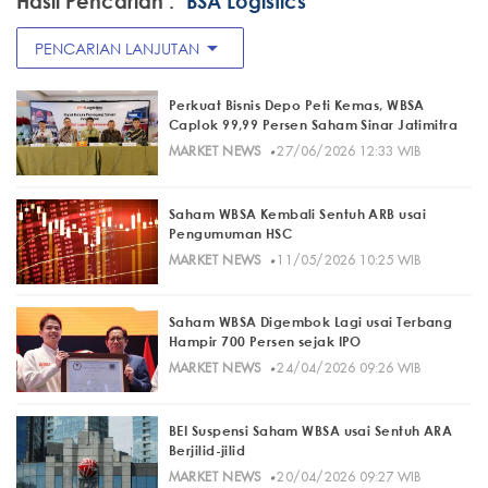
Hasil Pencarian :
"BSA Logistics"
arrow_drop_down
PENCARIAN LANJUTAN
Perkuat Bisnis Depo Peti Kemas, WBSA
Caplok 99,99 Persen Saham Sinar Jatimitra
·
MARKET NEWS
27/06/2026 12:33 WIB
Saham WBSA Kembali Sentuh ARB usai
Pengumuman HSC
·
MARKET NEWS
11/05/2026 10:25 WIB
Saham WBSA Digembok Lagi usai Terbang
Hampir 700 Persen sejak IPO
·
MARKET NEWS
24/04/2026 09:26 WIB
BEI Suspensi Saham WBSA usai Sentuh ARA
Berjilid-jilid
·
MARKET NEWS
20/04/2026 09:27 WIB