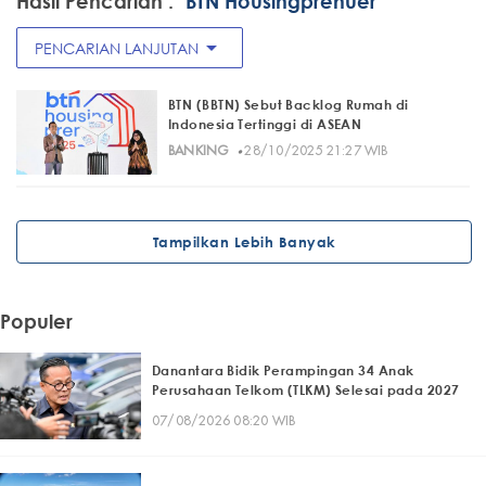
Hasil Pencarian :
"BTN Housingprenuer"
arrow_drop_down
PENCARIAN LANJUTAN
BTN (BBTN) Sebut Backlog Rumah di
Indonesia Tertinggi di ASEAN
·
BANKING
28/10/2025 21:27 WIB
Tampilkan Lebih Banyak
Populer
Danantara Bidik Perampingan 34 Anak
Perusahaan Telkom (TLKM) Selesai pada 2027
07/08/2026 08:20 WIB