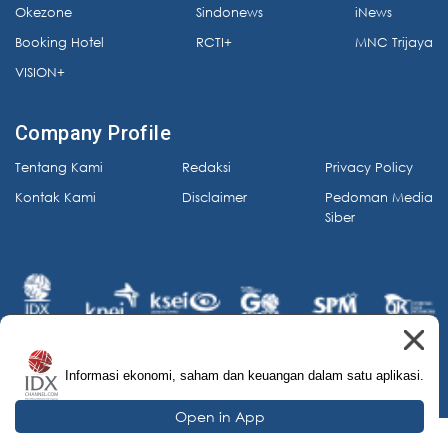
Okezone
Sindonews
iNews
Booking Hotel
RCTI+
MNC Trijaya
VISION+
Company Profile
Tentang Kami
Redaksi
Privacy Policy
Kontak Kami
Disclaimer
Pedoman Media
Siber
Informasi ekonomi, saham dan keuangan dalam satu aplikasi.
© 2026 IDX Channel. All Rights Reserved.
Open in App