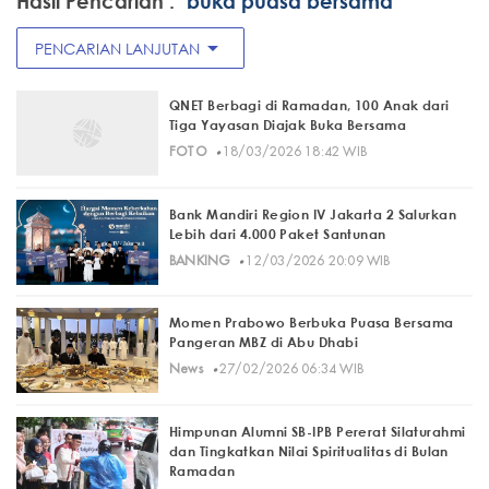
Hasil Pencarian :
"buka puasa bersama"
arrow_drop_down
PENCARIAN LANJUTAN
QNET Berbagi di Ramadan, 100 Anak dari
Tiga Yayasan Diajak Buka Bersama
·
FOTO
18/03/2026 18:42 WIB
Bank Mandiri Region IV Jakarta 2 Salurkan
Lebih dari 4.000 Paket Santunan
·
BANKING
12/03/2026 20:09 WIB
Momen Prabowo Berbuka Puasa Bersama
Pangeran MBZ di Abu Dhabi
·
News
27/02/2026 06:34 WIB
Himpunan Alumni SB-IPB Pererat Silaturahmi
dan Tingkatkan Nilai Spiritualitas di Bulan
Ramadan