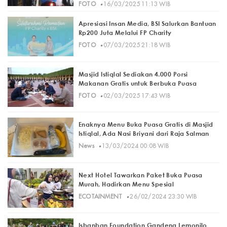
·
FOTO
16/03/2025 11:13 WIB
Apresiasi Insan Media, BSI Salurkan Bantuan
Rp200 Juta Melalui FP Charity
·
FOTO
07/03/2025 21:18 WIB
Masjid Istiqlal Sediakan 4.000 Porsi
Makanan Gratis untuk Berbuka Puasa
·
FOTO
02/03/2025 17:43 WIB
Enaknya Menu Buka Puasa Gratis di Masjid
Istiqlal, Ada Nasi Briyani dari Raja Salman
·
News
13/03/2024 00:08 WIB
Next Hotel Tawarkan Paket Buka Puasa
Murah, Hadirkan Menu Spesial
·
ECOTAINMENT
26/02/2024 23:30 WIB
Isbanban Foundation Gandeng Lemonilo