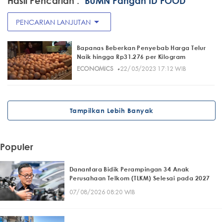
Hasil Pencarian :
"BUMN Pangan ID FOOD"
arrow_drop_down
PENCARIAN LANJUTAN
Bapanas Beberkan Penyebab Harga Telur
Naik hingga Rp31.276 per Kilogram
·
ECONOMICS
22/05/2023 17:12 WIB
Tampilkan Lebih Banyak
Populer
Danantara Bidik Perampingan 34 Anak
Perusahaan Telkom (TLKM) Selesai pada 2027
07/08/2026 08:20 WIB