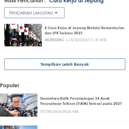
Hasil Pencarian :
"Cara Kerja di Jepang"
arrow_drop_down
PENCARIAN LANJUTAN
2 Cara Kerja di Jepang Melalui Kementerian
dan LPK Terbaru 2023
·
MILENOMIC
15/03/2023 11:51 WIB
Tampilkan Lebih Banyak
Populer
Danantara Bidik Perampingan 34 Anak
Perusahaan Telkom (TLKM) Selesai pada 2027
07/08/2026 08:20 WIB