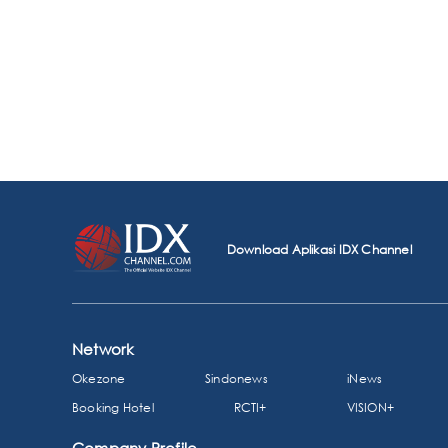
Download Aplikasi IDX Channel
Network
Okezone
Sindonews
iNews
Booking Hotel
RCTI+
VISION+
Company Profile