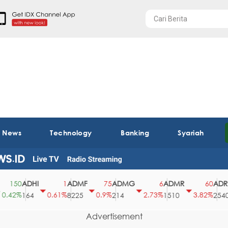
t News
Technology
Banking
Syariah
ADHI
ADMF
ADMG
ADMR
ADRO
150
1
75
6
60
42%
0.61%
0.9%
2.73%
3.82%
164
8225
214
1510
2540
Advertisement