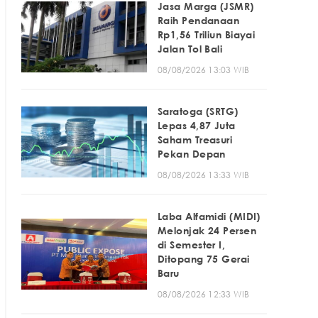
Jasa Marga (JSMR)
Raih Pendanaan
Rp1,56 Triliun Biayai
Jalan Tol Bali
08/08/2026 13:03 WIB
Saratoga (SRTG)
Lepas 4,87 Juta
Saham Treasuri
Pekan Depan
08/08/2026 13:33 WIB
Laba Alfamidi (MIDI)
Melonjak 24 Persen
di Semester I,
Ditopang 75 Gerai
Baru
08/08/2026 12:33 WIB