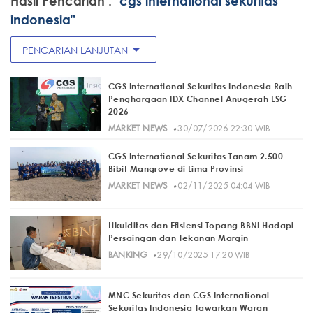
Hasil Pencarian :
"cgs international sekuritas
indonesia"
arrow_drop_down
PENCARIAN LANJUTAN
CGS International Sekuritas Indonesia Raih
Penghargaan IDX Channel Anugerah ESG
2026
·
MARKET NEWS
30/07/2026 22:30 WIB
CGS International Sekuritas Tanam 2.500
Bibit Mangrove di Lima Provinsi
·
MARKET NEWS
02/11/2025 04:04 WIB
Likuiditas dan Efisiensi Topang BBNI Hadapi
Persaingan dan Tekanan Margin
·
BANKING
29/10/2025 17:20 WIB
MNC Sekuritas dan CGS International
Sekuritas Indonesia Tawarkan Waran