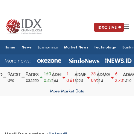
Home
News
Economics
Market News
Technology
Banki
More news:
0
0
150
1
75
6
ACST
ADES
ADHI
ADMF
ADMG
ADMR
0
0
0.42
0.61
0.9
2.73
90
35550
164
8225
214
1510
More Market Data