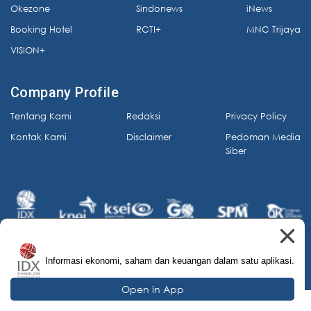
Okezone
Sindonews
iNews
Booking Hotel
RCTI+
MNC Trijaya
VISION+
Company Profile
Tentang Kami
Redaksi
Privacy Policy
Kontak Kami
Disclaimer
Pedoman Media
Siber
Informasi ekonomi, saham dan keuangan dalam satu aplikasi.
© 2026 IDX Channel. All Rights Reserved.
Open in App