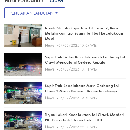
Hasil Pencarian :
"ciawi"
arrow_drop_down
PENCARIAN LANJUTAN
Nasib Pilu Istri Sopir Truk GT Ciawi 2, Baru
Melahirkan tapi Suami Terlibat Kecelakaan
Maut
·
News
07/02/2025 17:04 WIB
Sopir Truk Galon Kecelakaan di Gerbang Tol
Ciawi Mengalami Cedera Kepala
·
News
06/02/2025 17:11 WIB
Sopir Truk Kecelakaan Maut Gerbang Tol
Ciawi 2 Masih Dirawat, Begini Kondisinya
·
News
06/02/2025 14:48 WIB
Tinjau Lokasi Kecelakaan Tol Ciawi, Menteri
PU: Penyebab Utama Truk ODOL
·
News
05/02/2025 22:13 WIB