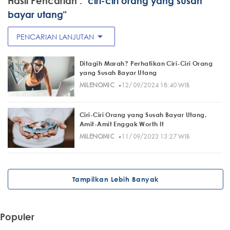
Hasil Pencarian :
"ciri-ciri orang yang susah
bayar utang"
arrow_drop_down
PENCARIAN LANJUTAN
Ditagih Marah? Perhatikan Ciri-Ciri Orang
yang Susah Bayar Utang
·
MILENOMIC
12/09/2024 18:40 WIB
Ciri-Ciri Orang yang Susah Bayar Utang,
Amit-Amit Enggak Worth It
·
MILENOMIC
11/09/2023 13:27 WIB
Tampilkan Lebih Banyak
Populer