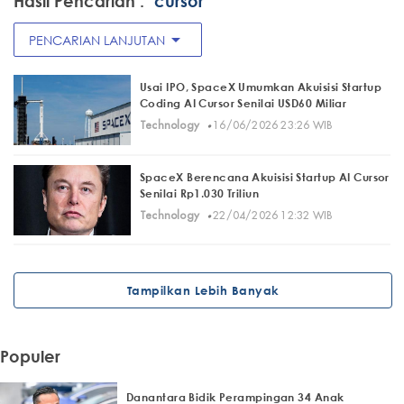
Hasil Pencarian :
"cursor"
arrow_drop_down
PENCARIAN LANJUTAN
Usai IPO, SpaceX Umumkan Akuisisi Startup
Coding AI Cursor Senilai USD60 Miliar
·
Technology
16/06/2026 23:26 WIB
SpaceX Berencana Akuisisi Startup AI Cursor
Senilai Rp1.030 Triliun
·
Technology
22/04/2026 12:32 WIB
Tampilkan Lebih Banyak
Populer
Danantara Bidik Perampingan 34 Anak