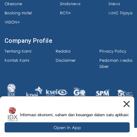
Okezone
Sindonews
iNews
Booking Hotel
RCTI+
MNC Trijaya
VISION+
Company Profile
Tentang Kami
Redaksi
Privacy Policy
Kontak Kami
Disclaimer
Pedoman Media
Siber
Informasi ekonomi, saham dan keuangan dalam satu aplikasi.
© 2026 IDX Channel. All Rights Reserved.
Open in App