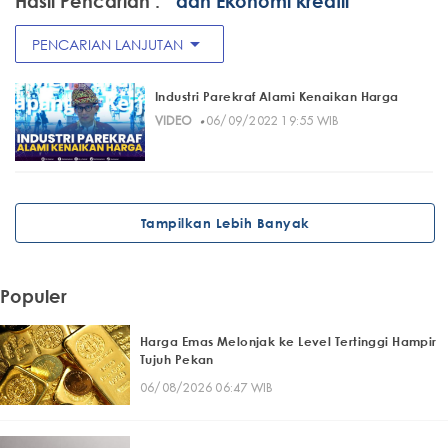
Hasil Pencarian :
" dan Ekonomi kreatif"
arrow_drop_down
PENCARIAN LANJUTAN
Industri Parekraf Alami Kenaikan Harga
·
VIDEO
06/09/2022 19:55 WIB
Tampilkan Lebih Banyak
Populer
Harga Emas Melonjak ke Level Tertinggi Hampir
Tujuh Pekan
06/08/2026 06:47 WIB