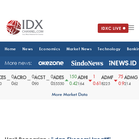
Home
News
Economics
Market News
Technology
Banki
More news:
0
0
0
150
1
75
ES
ACRO
ACST
ADES
ADHI
ADMF
ADMG
0
0
0
0.42
0.61
0.9
62
90
35550
164
8225
214
More Market Data