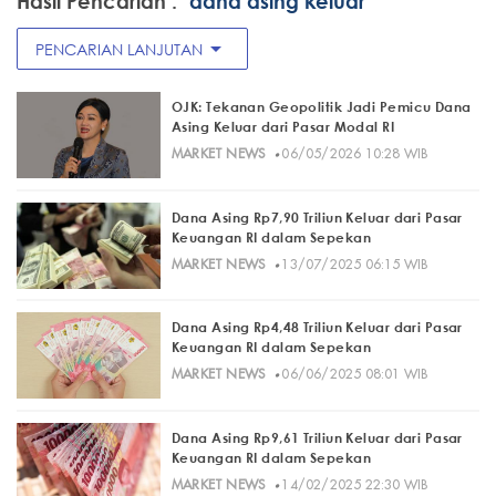
Hasil Pencarian :
"dana asing keluar"
arrow_drop_down
PENCARIAN LANJUTAN
OJK: Tekanan Geopolitik Jadi Pemicu Dana
Asing Keluar dari Pasar Modal RI
·
MARKET NEWS
06/05/2026 10:28 WIB
Dana Asing Rp7,90 Triliun Keluar dari Pasar
Keuangan RI dalam Sepekan
·
MARKET NEWS
13/07/2025 06:15 WIB
Dana Asing Rp4,48 Triliun Keluar dari Pasar
Keuangan RI dalam Sepekan
·
MARKET NEWS
06/06/2025 08:01 WIB
Dana Asing Rp9,61 Triliun Keluar dari Pasar
Keuangan RI dalam Sepekan
·
MARKET NEWS
14/02/2025 22:30 WIB