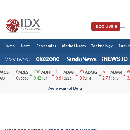
Home
News
Economics
Market News
Technology
Banki
More news:
0
150
1
75
6
60
ACST
ADES
ADHI
ADMF
ADMG
ADMR
0
0.42
0.61
0.9
2.73
3.
90
35550
164
8225
214
1510
More Market Data