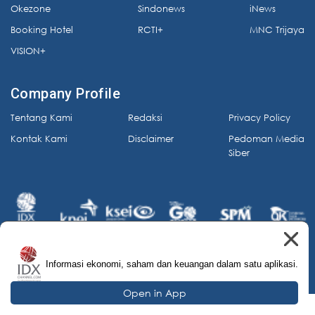
Okezone
Sindonews
iNews
Booking Hotel
RCTI+
MNC Trijaya
VISION+
Company Profile
Tentang Kami
Redaksi
Privacy Policy
Kontak Kami
Disclaimer
Pedoman Media
Siber
Informasi ekonomi, saham dan keuangan dalam satu aplikasi.
© 2026 IDX Channel. All Rights Reserved.
Open in App