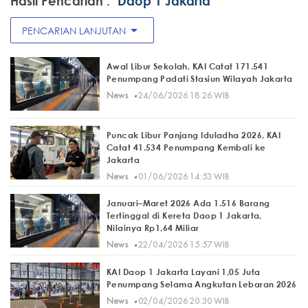
Hasil Pencarian :
"Daop 1 Jakarta"
arrow_drop_down
PENCARIAN LANJUTAN
Awal Libur Sekolah, KAI Catat 171.541
Penumpang Padati Stasiun Wilayah Jakarta
·
News
24/06/2026 18:26 WIB
Puncak Libur Panjang Iduladha 2026, KAI
Catat 41.534 Penumpang Kembali ke
Jakarta
·
News
01/06/2026 14:53 WIB
Januari–Maret 2026 Ada 1.516 Barang
Tertinggal di Kereta Daop 1 Jakarta,
Nilainya Rp1,64 Miliar
·
News
22/04/2026 15:57 WIB
KAI Daop 1 Jakarta Layani 1,05 Juta
Penumpang Selama Angkutan Lebaran 2026
·
News
02/04/2026 20:30 WIB