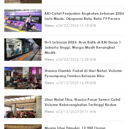
KAI Catat Penjualan Angkutan Lebaran 2026
Laris Manis, Okupansi Rata-Rata 79 Persen
·
News
26/03/2026 13:18 WIB
H+5 Lebaran 2026: Arus Balik di KAI Daop 1
Jakarta Tinggi, Warga Masih Berangkat
Mudik
·
News
26/03/2026 13:08 WIB
Stasiun Gambir Padat di Hari Natal, Volume
Penumpang Tembus Belasan Ribu
·
News
25/12/2025 14:38 WIB
Libur Natal Tiba, Stasiun Pasar Senen Catat
Volume Keberangkatan Tertinggi Kedua
·
News
25/12/2025 09:31 WIB
Musim Libur Dimulai, 12.900 Orang