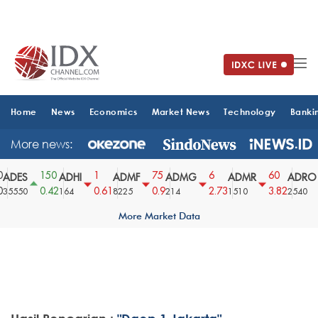
Home
News
Economics
Market News
Technology
Banki
More news:
150
1
75
6
60
ADES
ADHI
ADMF
ADMG
ADMR
ADRO
0.42
0.61
0.9
2.73
3.82
35550
164
8225
214
1510
2540
More Market Data