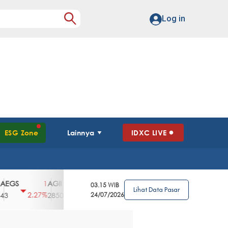
Log in
ESG Zone
Lainnya
IDXC LIVE
S
AGII
AGRO
AGRS
AHAP
AIMS
1
100
4
0
2
03.15 WIB
Lihat Data Pasar
2.27%
3.39%
2.63%
0%
2.04%
2850
148
24/07/2026
62
96
360