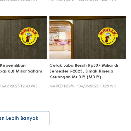
i Kepemilikan,
Cetak Laba Bersih Rp507 Miliar di
pas 8,8 Miliar Saham
Semester I-2025, Simak Kinerja
Keuangan Mr DIY (MDIY)
·
16/08/2025 12:40 WIB
MARKET NEWS
04/08/2025 10:28 WIB
an Lebih Banyak