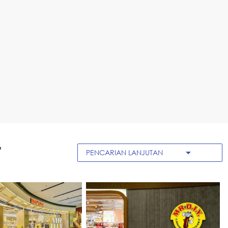
"
arrow_drop_down
PENCARIAN LANJUTAN