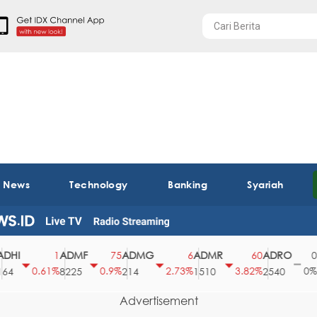
t News
Technology
Banking
Syariah
ADMF
ADMG
ADMR
ADRO
AEG
1
75
6
60
0
0.61%
0.9%
2.73%
3.82%
0%
8225
214
1510
2540
43
Advertisement