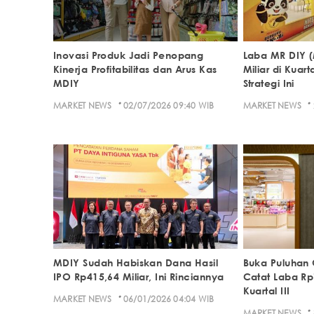
Inovasi Produk Jadi Penopang
Laba MR DIY 
Kinerja Profitabilitas dan Arus Kas
Miliar di Kuart
MDIY
Strategi Ini
·
·
MARKET NEWS
02/07/2026 09:40 WIB
MARKET NEWS
MDIY Sudah Habiskan Dana Hasil
Buka Puluhan 
IPO Rp415,64 Miliar, Ini Rinciannya
Catat Laba Rp
Kuartal III
·
MARKET NEWS
06/01/2026 04:04 WIB
·
MARKET NEWS