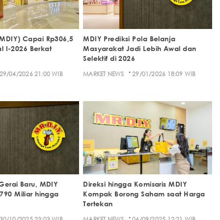
(MDIY) Capai Rp306,5
MDIY Prediksi Pola Belanja
al I-2026 Berkat
Masyarakat Jadi Lebih Awal dan
Selektif di 2026
·
29/04/2026 21:00 WIB
MARKET NEWS
29/01/2026 18:09 WIB
Gerai Baru, MDIY
Direksi hingga Komisaris MDIY
790 Miliar hingga
Kompak Borong Saham saat Harga
Tertekan
·
30/10/2025 23:03 WIB
MARKET NEWS
06/09/2025 12:21 WIB