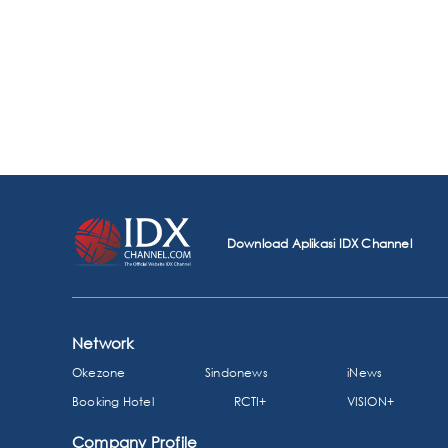
Download Aplikasi IDX Channel
Network
Okezone
Sindonews
iNews
Booking Hotel
RCTI+
VISION+
Company Profile