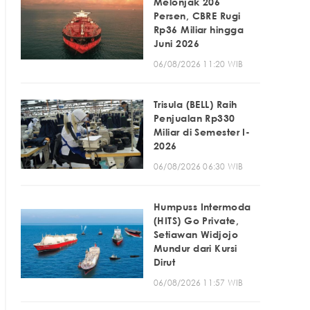
Melonjak 206
Persen, CBRE Rugi
Rp36 Miliar hingga
Juni 2026
06/08/2026 11:20 WIB
Trisula (BELL) Raih
Penjualan Rp330
Miliar di Semester I-
2026
06/08/2026 06:30 WIB
Humpuss Intermoda
(HITS) Go Private,
Setiawan Widjojo
Mundur dari Kursi
Dirut
06/08/2026 11:57 WIB