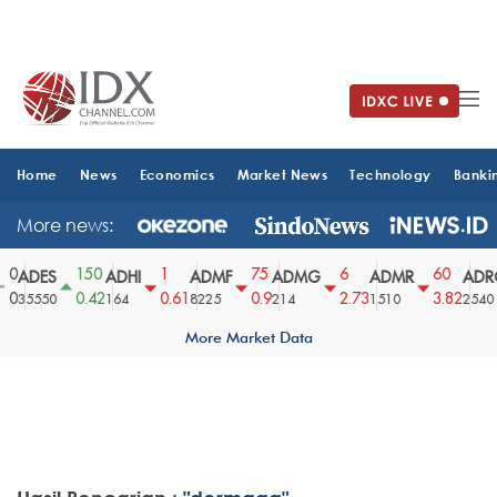
Home
News
Economics
Market News
Technology
Banki
More news:
0
150
1
75
6
60
ADES
ADHI
ADMF
ADMG
ADMR
ADR
0
0.42
0.61
0.9
2.73
3.82
35550
164
8225
214
1510
2540
More Market Data