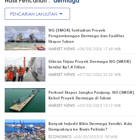
Hasil Pencarian :
"dermaga"
arrow_drop_down
PENCARIAN LANJUTAN
SIG (SMGR) Tuntaskan Proyek
Pengembangan Dermaga dan Fasilitas
Ekspor Tuban
·
MARKET NEWS
08/05/2026 17:49 WIB
Gibran Tinjau Proyek Dermaga SIG (SMGR)
Senilai Rp1,4 Triliun
·
MARKET NEWS
07/03/2026 22:02 WIB
Perkuat Ekspor Jangka Panjang, SIG (SMGR)
Kebut Proyek Dermaga di Tuban
·
MARKET NEWS
05/05/2025 10:12 WIB
Banyak Industri Bikin Dermaga Sendiri, Ada
Dampaknya ke Bisnis Pelindo?
·
ECONOMICS
20/03/2025 01:00 WIB