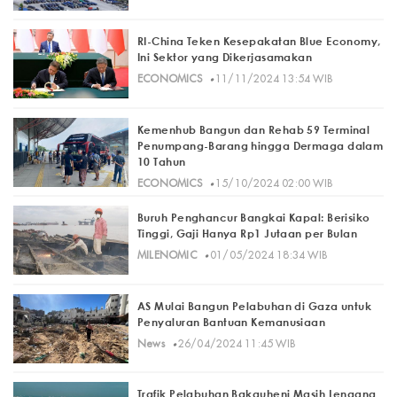
RI-China Teken Kesepakatan Blue Economy,
Ini Sektor yang Dikerjasamakan
·
ECONOMICS
11/11/2024 13:54 WIB
Kemenhub Bangun dan Rehab 59 Terminal
Penumpang-Barang hingga Dermaga dalam
10 Tahun
·
ECONOMICS
15/10/2024 02:00 WIB
Buruh Penghancur Bangkai Kapal: Berisiko
Tinggi, Gaji Hanya Rp1 Jutaan per Bulan
·
MILENOMIC
01/05/2024 18:34 WIB
AS Mulai Bangun Pelabuhan di Gaza untuk
Penyaluran Bantuan Kemanusiaan
·
News
26/04/2024 11:45 WIB
Trafik Pelabuhan Bakauheni Masih Lengang