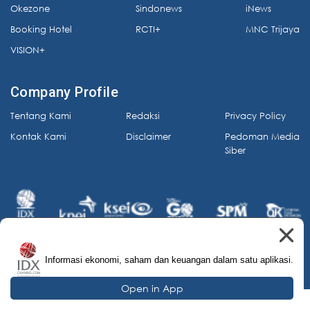
Okezone
Sindonews
iNews
Booking Hotel
RCTI+
MNC Trijaya
VISION+
Company Profile
Tentang Kami
Redaksi
Privacy Policy
Kontak Kami
Disclaimer
Pedoman Media
Siber
Informasi ekonomi, saham dan keuangan dalam satu aplikasi.
© 2026 IDX Channel. All Rights Reserved.
Open in App