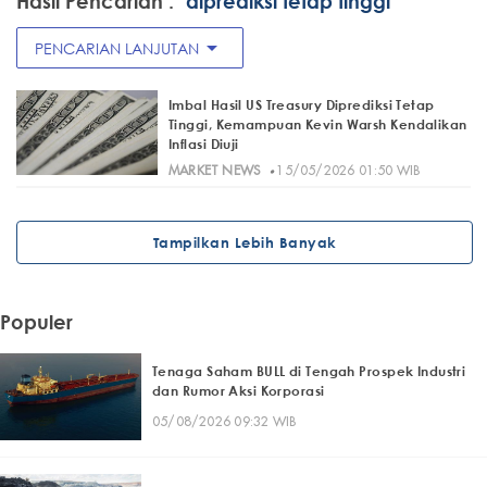
Hasil Pencarian :
"diprediksi tetap tinggi"
arrow_drop_down
PENCARIAN LANJUTAN
Imbal Hasil US Treasury Diprediksi Tetap
Tinggi, Kemampuan Kevin Warsh Kendalikan
Inflasi Diuji
·
MARKET NEWS
15/05/2026 01:50 WIB
Tampilkan Lebih Banyak
Populer
Tenaga Saham BULL di Tengah Prospek Industri
dan Rumor Aksi Korporasi
05/08/2026 09:32 WIB