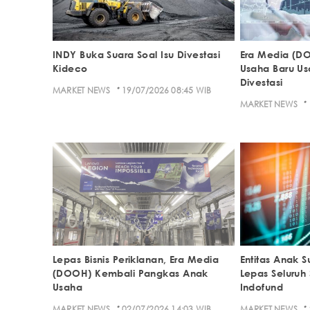
INDY Buka Suara Soal Isu Divestasi
Era Media (DO
Kideco
Usaha Baru U
Divestasi
·
MARKET NEWS
19/07/2026 08:45 WIB
·
MARKET NEWS
Lepas Bisnis Periklanan, Era Media
Entitas Anak S
(DOOH) Kembali Pangkas Anak
Lepas Seluruh
Usaha
Indofund
·
·
MARKET NEWS
02/07/2026 14:03 WIB
MARKET NEWS