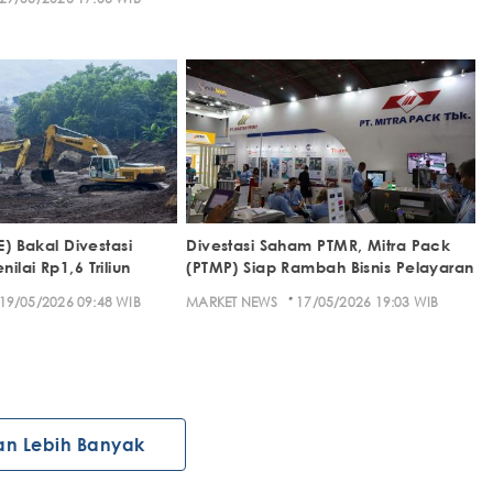
E) Bakal Divestasi
Divestasi Saham PTMR, Mitra Pack
ilai Rp1,6 Triliun
(PTMP) Siap Rambah Bisnis Pelayaran
·
19/05/2026 09:48 WIB
MARKET NEWS
17/05/2026 19:03 WIB
an Lebih Banyak