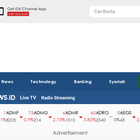
t News
Technology
Banking
Syariah
ADMF
ADMG
ADMR
ADRO
AEGS
75
6
60
0
0.9%
2.73%
3.82%
0%
2.27
8225
214
1510
2540
43
Advertisement