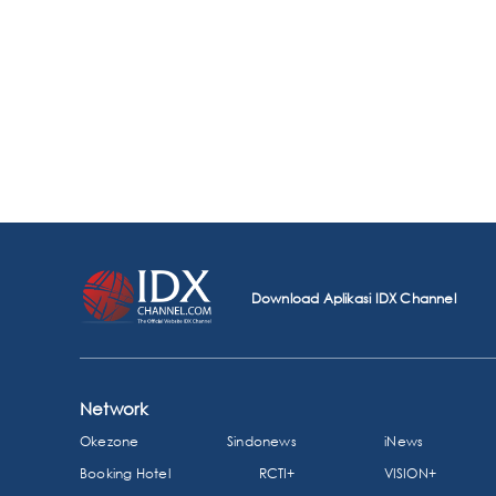
Download Aplikasi IDX Channel
Network
Okezone
Sindonews
iNews
Booking Hotel
RCTI+
VISION+