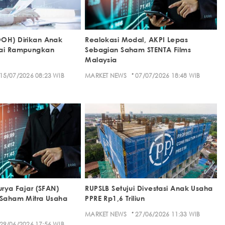
OH) Dirikan Anak
Realokasi Modal, AKPI Lepas
sai Rampungkan
Sebagian Saham STENTA Films
Malaysia
·
15/07/2026 08:23 WIB
MARKET NEWS
07/07/2026 18:48 WIB
urya Fajar (SFAN)
RUPSLB Setujui Divestasi Anak Usaha
 Saham Mitra Usaha
PPRE Rp1,6 Triliun
·
MARKET NEWS
27/06/2026 11:33 WIB
29/06/2026 17:56 WIB