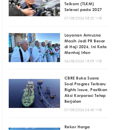
Telkom (TLKM)
Selesai pada 2027
07/08/2026 08:20 WIB
Layanan Armuzna
Masih Jadi PR Besar
di Haji 2026, Ini Kata
Menhaj Irfan
06/08/2026 18:09 WIB
CBRE Buka Suara
Soal Progres Terbaru
Rights Issue, Pastikan
Aksi Korporasi Tetap
Berjalan
07/08/2026 06:40 WIB
Rekor Harga