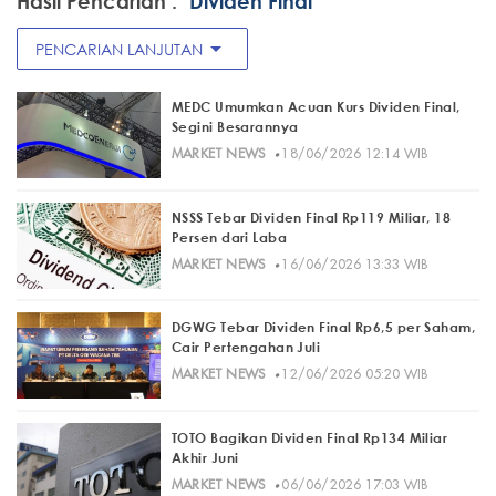
Hasil Pencarian :
"Dividen Final"
arrow_drop_down
PENCARIAN LANJUTAN
MEDC Umumkan Acuan Kurs Dividen Final,
Segini Besarannya
·
MARKET NEWS
18/06/2026 12:14 WIB
NSSS Tebar Dividen Final Rp119 Miliar, 18
Persen dari Laba
·
MARKET NEWS
16/06/2026 13:33 WIB
DGWG Tebar Dividen Final Rp6,5 per Saham,
Cair Pertengahan Juli
·
MARKET NEWS
12/06/2026 05:20 WIB
TOTO Bagikan Dividen Final Rp134 Miliar
Akhir Juni
·
MARKET NEWS
06/06/2026 17:03 WIB