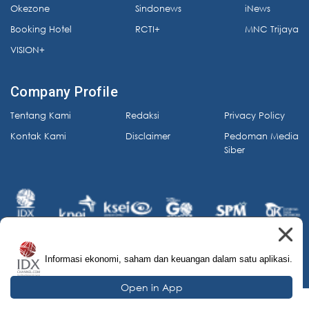
Okezone
Sindonews
iNews
Booking Hotel
RCTI+
MNC Trijaya
VISION+
Company Profile
Tentang Kami
Redaksi
Privacy Policy
Kontak Kami
Disclaimer
Pedoman Media
Siber
Informasi ekonomi, saham dan keuangan dalam satu aplikasi.
© 2026 IDX Channel. All Rights Reserved.
Open in App