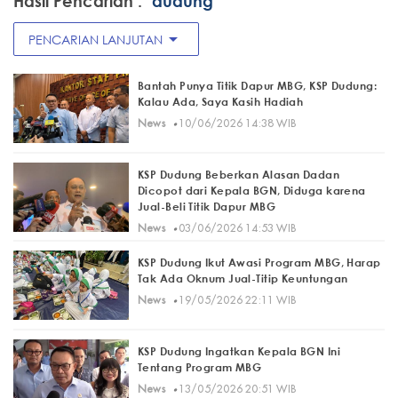
Hasil Pencarian :
"dudung"
arrow_drop_down
PENCARIAN LANJUTAN
Bantah Punya Titik Dapur MBG, KSP Dudung:
Kalau Ada, Saya Kasih Hadiah
·
News
10/06/2026 14:38 WIB
KSP Dudung Beberkan Alasan Dadan
Dicopot dari Kepala BGN, Diduga karena
Jual-Beli Titik Dapur MBG
·
News
03/06/2026 14:53 WIB
KSP Dudung Ikut Awasi Program MBG, Harap
Tak Ada Oknum Jual-Titip Keuntungan
·
News
19/05/2026 22:11 WIB
KSP Dudung Ingatkan Kepala BGN Ini
Tentang Program MBG
·
News
13/05/2026 20:51 WIB