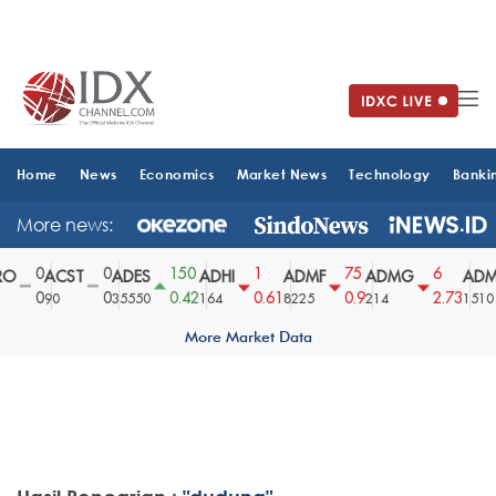
Home
News
Economics
Market News
Technology
Banki
More news:
0
0
150
1
75
6
ACST
ADES
ADHI
ADMF
ADMG
ADMR
0
0
0.42
0.61
0.9
2.73
90
35550
164
8225
214
1510
More Market Data