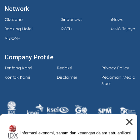
Network
Okezone
Sindonews
iNews
Booking Hotel
RCTI+
MNC Trijaya
VISION+
Company Profile
Tentang Kami
Redaksi
Privacy Policy
Kontak Kami
Disclaimer
Pedoman Media
Siber
Informasi ekonomi, saham dan keuangan dalam satu aplikasi.
© 2026 IDX Channel. All Rights Reserved.