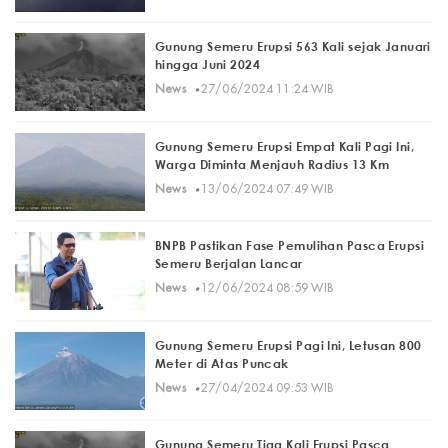
Gunung Semeru Erupsi 563 Kali sejak Januari
hingga Juni 2024
·
News
27/06/2024 11:24 WIB
Gunung Semeru Erupsi Empat Kali Pagi Ini,
Warga Diminta Menjauh Radius 13 Km
·
News
13/06/2024 07:49 WIB
BNPB Pastikan Fase Pemulihan Pasca Erupsi
Semeru Berjalan Lancar
·
News
12/06/2024 08:59 WIB
Gunung Semeru Erupsi Pagi Ini, Letusan 800
Meter di Atas Puncak
·
News
27/04/2024 09:53 WIB
Gunung Semeru Tiga Kali Erupsi Pasca