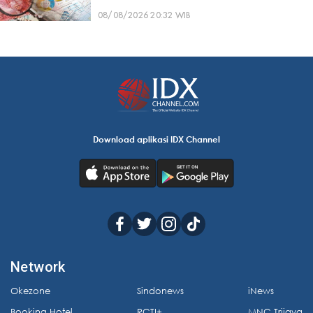
08/08/2026 20:32 WIB
Download aplikasi IDX Channel
Network
Okezone
Sindonews
iNews
Booking Hotel
RCTI+
MNC Trijaya