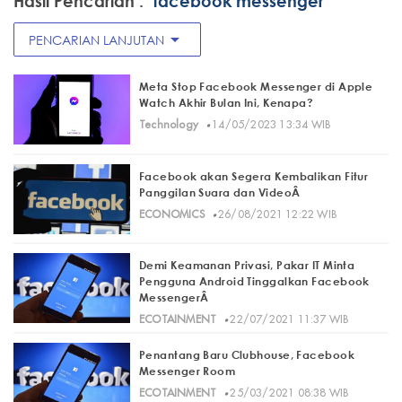
Hasil Pencarian :
"facebook messenger"
arrow_drop_down
PENCARIAN LANJUTAN
Meta Stop Facebook Messenger di Apple
Watch Akhir Bulan Ini, Kenapa?
·
Technology
14/05/2023 13:34 WIB
Facebook akan Segera Kembalikan Fitur
Panggilan Suara dan VideoÂ
·
ECONOMICS
26/08/2021 12:22 WIB
Demi Keamanan Privasi, Pakar IT Minta
Pengguna Android Tinggalkan Facebook
MessengerÂ
·
ECOTAINMENT
22/07/2021 11:37 WIB
Penantang Baru Clubhouse, Facebook
Messenger Room
·
ECOTAINMENT
25/03/2021 08:38 WIB