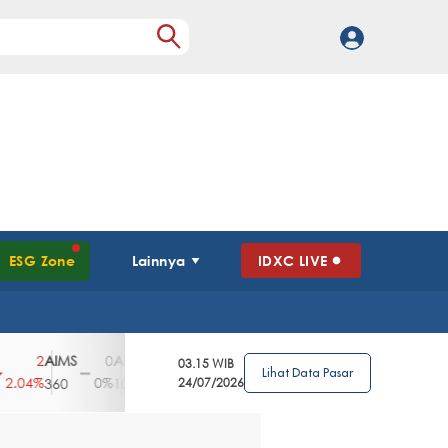
ESG Zone
Lainnya
IDXC LIVE
AIMS
AISA
AKPI
AKRA
AKSI
ALDO
2
0
0
2
25
0
03.15 WIB
Lihat Data Pasar
04%
0%
0%
0.4%
1.77%
0%
360
108
492
24/07/2026
1435
226
775