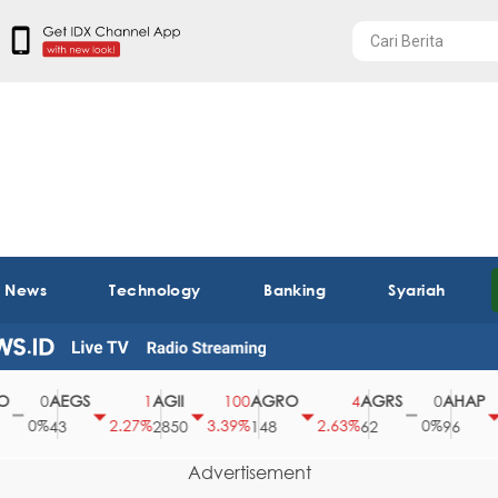
t News
Technology
Banking
Syariah
AEGS
AGII
AGRO
AGRS
AHAP
0
1
100
4
0
0%
2.27%
3.39%
2.63%
0%
2.
43
2850
148
62
96
Advertisement