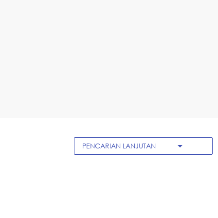
arrow_drop_down
PENCARIAN LANJUTAN