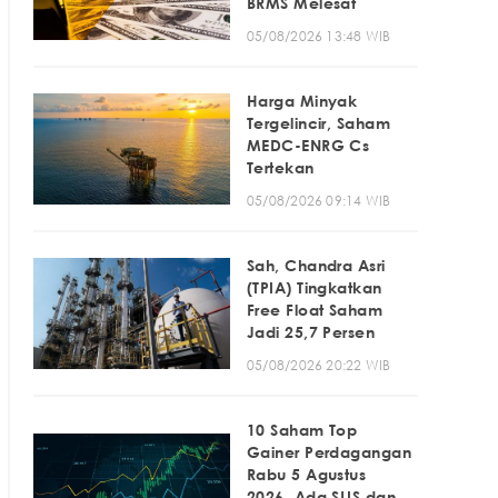
BRMS Melesat
05/08/2026 13:48 WIB
Harga Minyak
Tergelincir, Saham
MEDC-ENRG Cs
Tertekan
05/08/2026 09:14 WIB
Sah, Chandra Asri
(TPIA) Tingkatkan
Free Float Saham
Jadi 25,7 Persen
05/08/2026 20:22 WIB
10 Saham Top
Gainer Perdagangan
Rabu 5 Agustus
2026, Ada SLIS dan