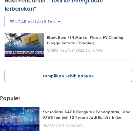
Hasil Pencarian :
"fosil ke energi baru
terbarukan"
arrow_drop_down
PENCARIAN LANJUTAN
Bisnis Baru PLN Market Place, EV Charing
Hingga Baterai Charging
·
VIDEO
22/09/2022 16:16 WIB
Tampilkan Lebih Banyak
Populer
Konsolidasi BACH Dongkrak Pendapatan, Laba
TOWR Tumbuh 12 Persen Jadi Rp1,85 Triliun
08/08/2026 12:03 WIB