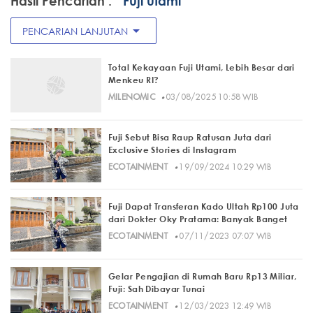
Hasil Pencarian :
" Fuji utami"
arrow_drop_down
PENCARIAN LANJUTAN
Total Kekayaan Fuji Utami, Lebih Besar dari
Menkeu RI?
·
MILENOMIC
03/08/2025 10:58 WIB
Fuji Sebut Bisa Raup Ratusan Juta dari
Exclusive Stories di Instagram
·
ECOTAINMENT
19/09/2024 10:29 WIB
Fuji Dapat Transferan Kado Ultah Rp100 Juta
dari Dokter Oky Pratama: Banyak Banget
·
ECOTAINMENT
07/11/2023 07:07 WIB
Gelar Pengajian di Rumah Baru Rp13 Miliar,
Fuji: Sah Dibayar Tunai
·
ECOTAINMENT
12/03/2023 12:49 WIB