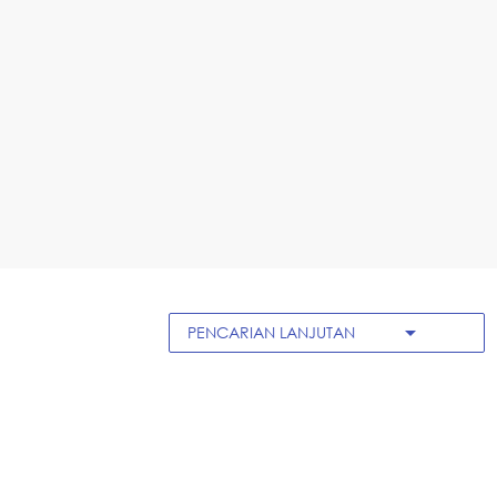
arrow_drop_down
PENCARIAN LANJUTAN