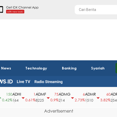
t News
Technology
Banking
Syariah
ADHI
ADMF
ADMG
ADMR
ADRO
150
1
75
6
60
.42%
0.61%
0.9%
2.73%
3.82%
164
8225
214
1510
2540
Advertisement