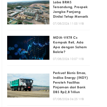
Laba BRMS
Tersandung, Prospek
Jangka Panjang
Dinilai Tetap Menarik
07/08/2026 11:05 WIB
MDIA-VKTR Cs
Kompak Reli, Ada
Apa dengan Saham
Bakrie?
07/08/2026 10:07 WIB
Perkuat Bisnis Emas,
Indika Energy (INDY)
Peroleh Fasilitas
Pinjaman dari Bank
DBS Rp2,8 Triliun
07/08/2026 06:25 WIB