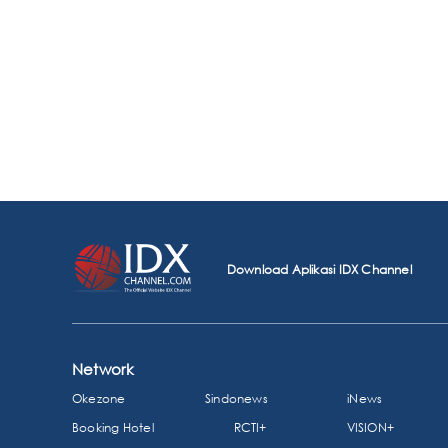
Download Aplikasi IDX Channel
Network
Okezone
Sindonews
iNews
Booking Hotel
RCTI+
VISION+