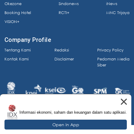
Okezone
Sindonews
iNews
Booking Hotel
RCTI+
MNC Trijaya
VISION+
Company Profile
Tentang Kami
Redaksi
Privacy Policy
Kontak Kami
Disclaimer
Pedoman Media
Siber
Informasi ekonomi, saham dan keuangan dalam satu aplikasi.
© 2026 IDX Channel. All Rights Reserved.
Open in App