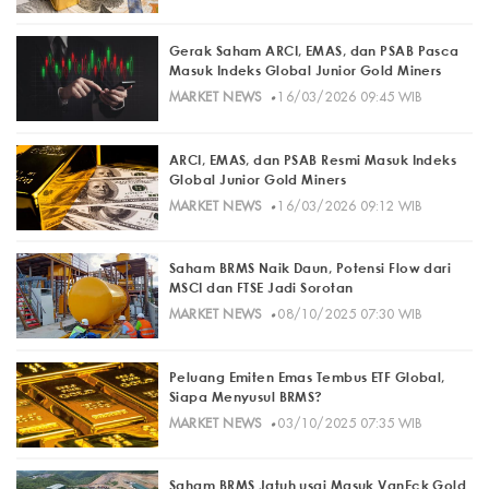
Gerak Saham ARCI, EMAS, dan PSAB Pasca
Masuk Indeks Global Junior Gold Miners
·
MARKET NEWS
16/03/2026 09:45 WIB
ARCI, EMAS, dan PSAB Resmi Masuk Indeks
Global Junior Gold Miners
·
MARKET NEWS
16/03/2026 09:12 WIB
Saham BRMS Naik Daun, Potensi Flow dari
MSCI dan FTSE Jadi Sorotan
·
MARKET NEWS
08/10/2025 07:30 WIB
Peluang Emiten Emas Tembus ETF Global,
Siapa Menyusul BRMS?
·
MARKET NEWS
03/10/2025 07:35 WIB
Saham BRMS Jatuh usai Masuk VanEck Gold