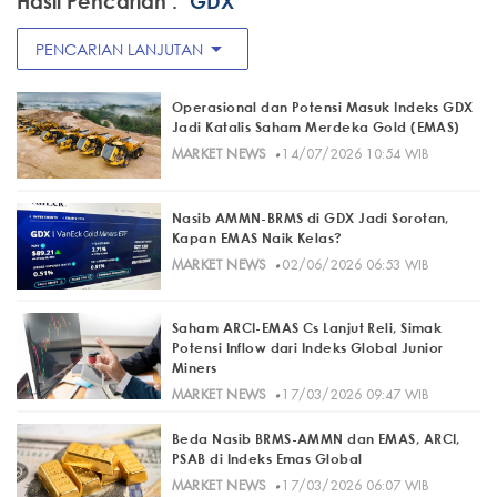
Hasil Pencarian :
"GDX"
arrow_drop_down
PENCARIAN LANJUTAN
Operasional dan Potensi Masuk Indeks GDX
Jadi Katalis Saham Merdeka Gold (EMAS)
·
MARKET NEWS
14/07/2026 10:54 WIB
Nasib AMMN-BRMS di GDX Jadi Sorotan,
Kapan EMAS Naik Kelas?
·
MARKET NEWS
02/06/2026 06:53 WIB
Saham ARCI-EMAS Cs Lanjut Reli, Simak
Potensi Inflow dari Indeks Global Junior
Miners
·
MARKET NEWS
17/03/2026 09:47 WIB
Beda Nasib BRMS-AMMN dan EMAS, ARCI,
PSAB di Indeks Emas Global
·
MARKET NEWS
17/03/2026 06:07 WIB