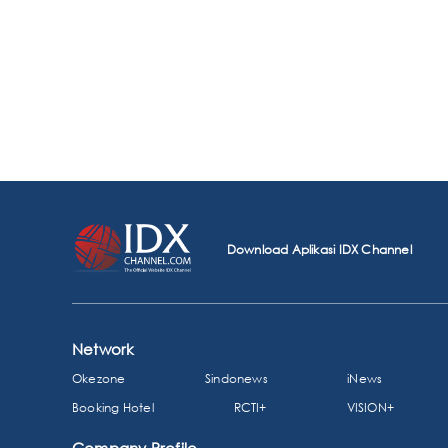
Download Aplikasi IDX Channel
Network
Okezone
Sindonews
iNews
Booking Hotel
RCTI+
VISION+
Company Profile