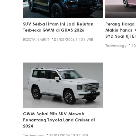
SUV Serba Hitam Ini Jadi Kejutan
Perang Harga M
Terbesar GWM di GIIAS 2026
Makin Panas, 
BYD Soal Uji E
·
ECOTAINMENT
01/08/2026 11:24 WIB
·
Technology
10
GWM Bakal Rilis SUV Mewah
Penantang Toyota Land Cruiser di
2024
·
Technology
28/01/2024 13:32 WIB