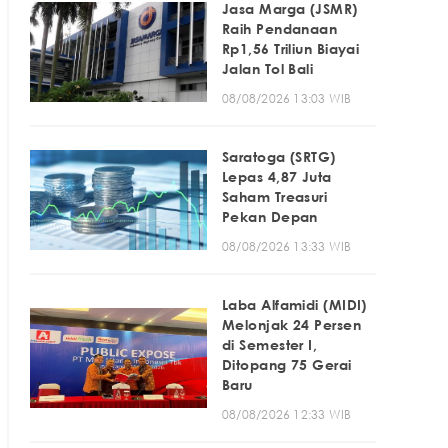
Jasa Marga (JSMR)
Raih Pendanaan
Rp1,56 Triliun Biayai
Jalan Tol Bali
08/08/2026 13:03 WIB
Saratoga (SRTG)
Lepas 4,87 Juta
Saham Treasuri
Pekan Depan
08/08/2026 13:33 WIB
Laba Alfamidi (MIDI)
Melonjak 24 Persen
di Semester I,
Ditopang 75 Gerai
Baru
08/08/2026 12:33 WIB