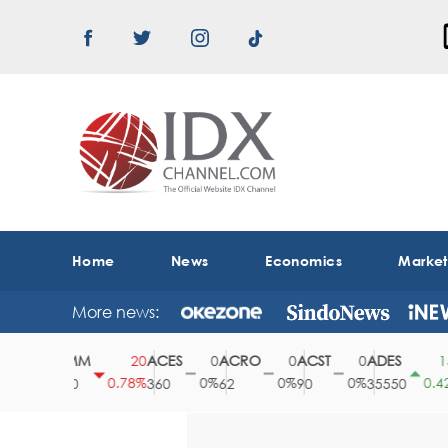
Home
News
Economics
Marke
More news:
ABMM
ACES
ACRO
ACST
ADES
0
20
0
0
0
150
0%
0.78%
0%
0%
0%
0.42%
2530
360
62
90
35550