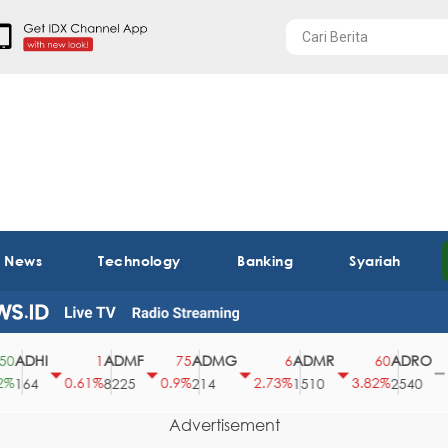
t News
Technology
Banking
Syariah
ADHI
ADMF
ADMG
ADMR
ADRO
1
75
6
60
0
0.61%
0.9%
2.73%
3.82%
0%
164
8225
214
1510
2540
Advertisement