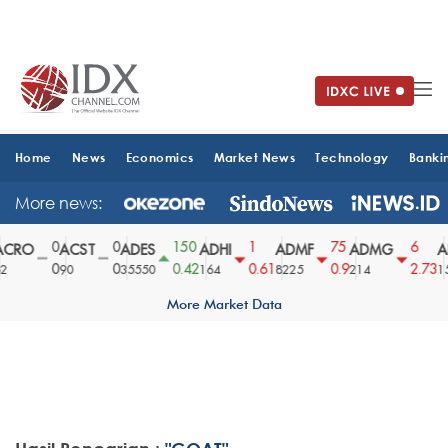
Home
News
Economics
Market News
Technology
Banki
More news:
0
0
150
1
75
6
CRO
ACST
ADES
ADHI
ADMF
ADMG
A
0
0
0.42
0.61
0.9
2.73
2
90
35550
164
8225
214
15
More Market Data