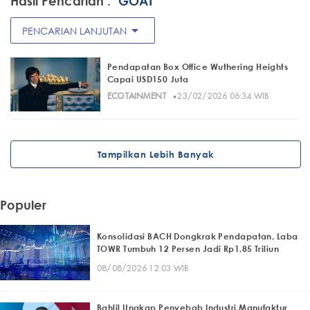
Hasil Pencarian :
"GOAT"
arrow_drop_down
PENCARIAN LANJUTAN
Pendapatan Box Office Wuthering Heights
Capai USD150 Juta
·
ECOTAINMENT
23/02/2026 06:34 WIB
Tampilkan Lebih Banyak
Populer
Konsolidasi BACH Dongkrak Pendapatan, Laba
TOWR Tumbuh 12 Persen Jadi Rp1,85 Triliun
08/08/2026 12:03 WIB
Bahlil Ungkap Penyebab Industri Manufaktur