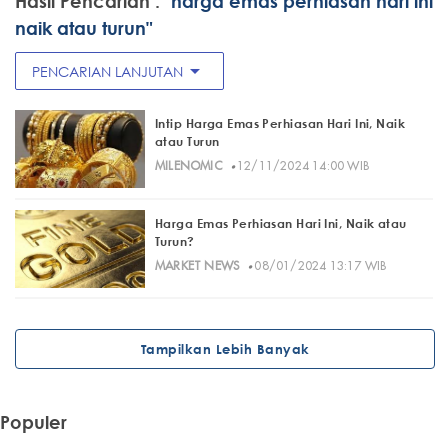
Hasil Pencarian :
"harga emas perhiasan hari ini
naik atau turun"
arrow_drop_down
PENCARIAN LANJUTAN
Intip Harga Emas Perhiasan Hari Ini, Naik
atau Turun
·
MILENOMIC
12/11/2024 14:00 WIB
Harga Emas Perhiasan Hari Ini, Naik atau
Turun?
·
MARKET NEWS
08/01/2024 13:17 WIB
Tampilkan Lebih Banyak
Populer