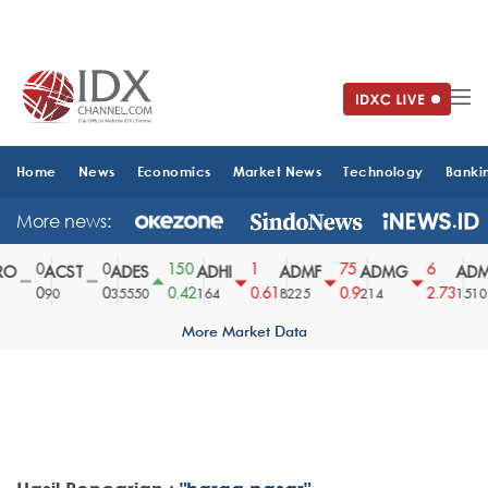
Home
News
Economics
Market News
Technology
Banki
More news:
0
0
150
1
75
6
O
ACST
ADES
ADHI
ADMF
ADMG
ADM
0
0
0.42
0.61
0.9
2.73
90
35550
164
8225
214
1510
More Market Data