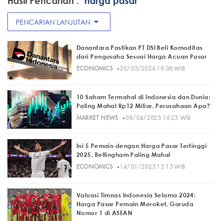
Hasil Pencarian :
"harga pasar"
arrow_drop_down
PENCARIAN LANJUTAN
Danantara Pastikan PT DSI Beli Komoditas
dari Pengusaha Sesuai Harga Acuan Pasar
·
ECONOMICS
20/05/2026 19:08 WIB
10 Saham Termahal di Indonesia dan Dunia:
Paling Mahal Rp12 Miliar, Perusahaan Apa?
·
MARKET NEWS
08/04/2025 16:23 WIB
Ini 5 Pemain dengan Harga Pasar Tertinggi
2025, Bellingham Paling Mahal
·
ECONOMICS
14/01/2025 15:15 WIB
Valuasi Timnas Indonesia Selama 2024:
Harga Pasar Pemain Meroket, Garuda
Nomor 1 di ASEAN