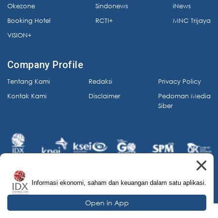
Okezone
Sindonews
iNews
Booking Hotel
RCTI+
MNC Trijaya
VISION+
Company Profile
Tentang Kami
Redaksi
Privacy Policy
Kontak Kami
Disclaimer
Pedoman Media
Siber
Informasi ekonomi, saham dan keuangan dalam satu aplikasi.
© 2026 IDX Channel. All Rights Reserved.
Open in App