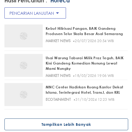
Hasil Pencarian :
"Horeca"
arrow_drop_down
PENCARIAN LANJUTAN
Kebut Hilirisasi Pangan, BAIK Gandeng
Produsen Telur Skala Besar Asal Semarang
·
MARKET NEWS
20/07/2026 20:54 WIB
Usai Warung Taburai Milik Praz Teguh, BAIK
Kini Gandeng Komedian Nunung Lewat
Mami Nungky
·
MARKET NEWS
18/05/2026 19:06 WIB
MNC Center Hadirkan Ruang Kantor Dekat
Istana, Terintegrasi Hotel, TransJ, dan KRL
·
ECOTAINMENT
31/10/2024 12:23 WIB
Tampilkan Lebih Banyak