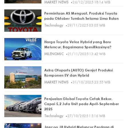
·
MARKET NEWS
26/12/2025 18:14 WIB
Permintaan AS Menguat, Produksi Toyota
pada Oktober Tumbuh Selama Lima Bulan
·
Technology
29/11/2025 03:05 WIB
Harga Toyota Veloz Hybrid yang Baru
Meluncur, Bagaimana Spesifikasinya?
·
MILENOMIC
21/11/2025 13:42 WIB
Astra Otoparts (AUTO) Genjot Produksi
Komponen EV dan Hybrid
·
MARKET NEWS
31/10/2025 23:55 WIB
Penjualan Global Toyota Cetak Rekor,
Capai 5,2 Juta Unit pada April-September
2025
·
Technology
27/10/2025 15:16 WIB
Jaecoo J8 Hybrid Meluncur Perdana di