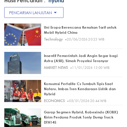
Hasil Pencarian :
"hybrid"
arrow_drop_down
PENCARIAN LANJUTAN
Uni Eropa Berencana Kenakan Tarif untuk
Mobil Hybrid China
·
Technology
20/06/2026 20:23 WIB
Insentif Pemerintah Jadi Angin Segar bagi
Astra (ASII), Simak Proyeksi Teranyar
·
MARKET NEWS
11/01/2026 13:00 WIB
Konsumsi Pertalite Cs Tumbuh Tipis Saat
Nataru, Imbas Tren Kendaraan Listrik dan
Hybrid
·
ECONOMICS
05/01/2026 20:44 WIB
Garap Segmen Hybrid, Kobexindo (KOBX)
Kirim Perdana Produk Tonly Dump Truck
DTH145