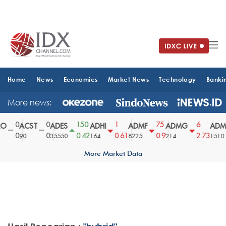
Home
News
Economics
Market News
Technology
Banki
More news:
0
0
150
1
75
6
ACST
ADES
ADHI
ADMF
ADMG
ADMR
0
0
0.42
0.61
0.9
2.73
90
35550
164
8225
214
1510
More Market Data