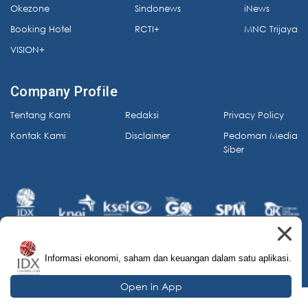
Okezone
Sindonews
iNews
Booking Hotel
RCTI+
MNC Trijaya
VISION+
Company Profile
Tentang Kami
Redaksi
Privacy Policy
Kontak Kami
Disclaimer
Pedoman Media
Siber
Informasi ekonomi, saham dan keuangan dalam satu aplikasi.
© 2026 IDX Channel. All Rights Reserved.
Open in App