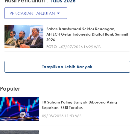
Hasil Pencarian :
"Idbs 2026"
arrow_drop_down
PENCARIAN LANJUTAN
Bahas Transformasi Sektor Keuangan,
AFTECH Gelar Indonesia Digital Bank Summit
2026
·
FOTO
07/07/2026 16:29 WIB
Tampilkan Lebih Banyak
Populer
10 Saham Paling Banyak Diborong Asing
Sepekan, BBRI Teratas
09/08/2026 11:53 WIB