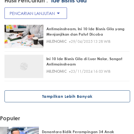
Hasil Pencarian :
"Ide Bisnis Gila"
arrow_drop_down
PENCARIAN LANJUTAN
Antimainstream, Ini 10 Ide Bisnis Gila yang
Menjanjikan dan Patut Dicoba
·
MILENOMIC
29/04/2025 13:28 WIB
Ini 10 Ide Bisnis Gila di Luar Nalar, Sangat
Antimainstream
·
MILENOMIC
23/11/2024 16:03 WIB
Tampilkan Lebih Banyak
Populer
Danantara Bidik Perampingan 34 Anak