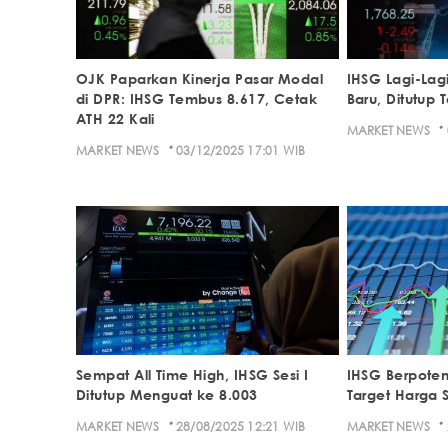
OJK Paparkan Kinerja Pasar Modal
IHSG Lagi-Lag
di DPR: IHSG Tembus 8.617, Cetak
Baru, Ditutup
ATH 22 Kali
·
MARKET NEWS
·
MARKET NEWS
03/12/2025 17:01 WIB
Sempat All Time High, IHSG Sesi I
IHSG Berpoten
Ditutup Menguat ke 8.003
Target Harga
·
·
MARKET NEWS
28/08/2025 12:21 WIB
MARKET NEWS