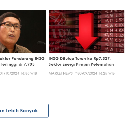
aktor Pendorong IHSG
IHSG Ditutup Turun ke Rp7.527,
ertinggi di 7.905
Sektor Energi Pimpin Pelemahan
·
01/10/2024 16:35 WIB
MARKET NEWS
30/09/2024 16:25 WIB
an Lebih Banyak