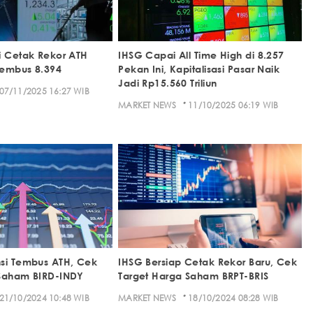
i Cetak Rekor ATH
IHSG Capai All Time High di 8.257
 Tembus 8.394
Pekan Ini, Kapitalisasi Pasar Naik
Jadi Rp15.560 Triliun
07/11/2025 16:27 WIB
·
MARKET NEWS
11/10/2025 06:19 WIB
si Tembus ATH, Cek
IHSG Bersiap Cetak Rekor Baru, Cek
 Saham BIRD-INDY
Target Harga Saham BRPT-BRIS
·
21/10/2024 10:48 WIB
MARKET NEWS
18/10/2024 08:28 WIB