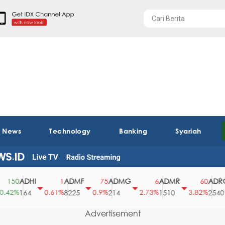
t News
Technology
Banking
Syariah
ADHI
ADMF
ADMG
ADMR
ADRO
50
1
75
6
60
2%
0.61%
0.9%
2.73%
3.82%
164
8225
214
1510
2540
Advertisement