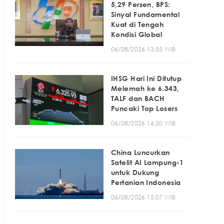
5,29 Persen, BPS:
Sinyal Fundamental
Kuat di Tengah
Kondisi Global
06/08/2026 13:55 WIB
IHSG Hari Ini Ditutup
Melemah ke 6.343,
TALF dan BACH
Puncaki Top Losers
06/08/2026 16:20 WIB
China Luncurkan
Satelit AI Lampung-1
untuk Dukung
Pertanian Indonesia
06/08/2026 15:07 WIB