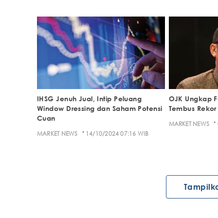
IHSG Jenuh Jual, Intip Peluang
OJK Ungkap F
Window Dressing dan Saham Potensi
Tembus Rekor T
Cuan
·
MARKET NEWS
·
MARKET NEWS
14/10/2024 07:16 WIB
Tampilk