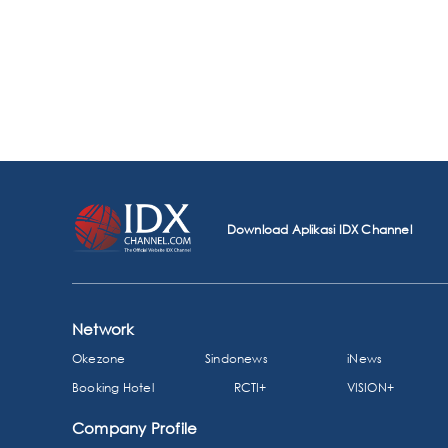
Download Aplikasi IDX Channel
Network
Okezone
Sindonews
iNews
Booking Hotel
RCTI+
VISION+
Company Profile