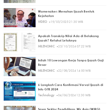
Wamenaker: Menahan Ijazah Bentuk
Kejahatan
·
VIDEO
19/05/2025 21:30 WIB
Apakah Transkrip Nilai Ada di Belakang
Ijazah? Ketahui Letaknya
·
MILENOMIC
25/10/2024 07:22 WIB
Inilah 10 Lowongan Kerja Tanpa Ijazah Gaji
Besar
·
MILENOMIC
22/08/2024 14:00 WIB
6 Langkah Cara Konfirmasi Verval Ijazah di
Info GTK 2024
·
Technology
04/06/2024 12:30 WIB
Sasar Sektor Pendidikan, Wir Asia (WIRG)