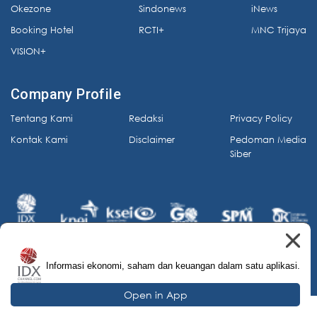
Okezone
Sindonews
iNews
Booking Hotel
RCTI+
MNC Trijaya
VISION+
Company Profile
Tentang Kami
Redaksi
Privacy Policy
Kontak Kami
Disclaimer
Pedoman Media
Siber
Informasi ekonomi, saham dan keuangan dalam satu aplikasi.
© 2026 IDX Channel. All Rights Reserved.
Open in App