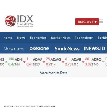
Home
News
Economics
Market News
Technology
Banki
More news:
150
1
75
6
60
0
ES
ADHI
ADMF
ADMG
ADMR
ADRO
0.42
0.61
0.9
2.73
3.82
0
50
164
8225
214
1510
2540
More Market Data