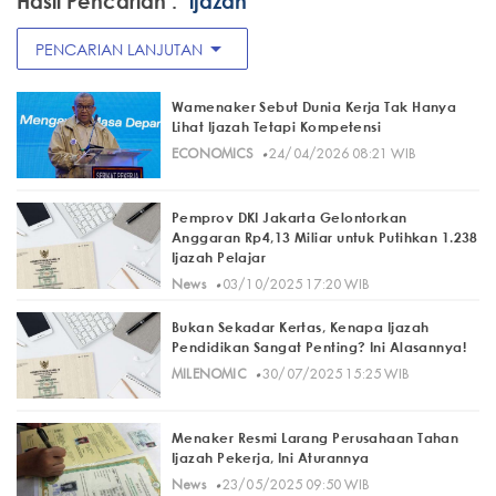
Hasil Pencarian :
"ijazah"
arrow_drop_down
PENCARIAN LANJUTAN
Wamenaker Sebut Dunia Kerja Tak Hanya
Lihat Ijazah Tetapi Kompetensi
·
ECONOMICS
24/04/2026 08:21 WIB
Pemprov DKI Jakarta Gelontorkan
Anggaran Rp4,13 Miliar untuk Putihkan 1.238
Ijazah Pelajar
·
News
03/10/2025 17:20 WIB
Bukan Sekadar Kertas, Kenapa Ijazah
Pendidikan Sangat Penting? Ini Alasannya!
·
MILENOMIC
30/07/2025 15:25 WIB
Menaker Resmi Larang Perusahaan Tahan
Ijazah Pekerja, Ini Aturannya
·
News
23/05/2025 09:50 WIB