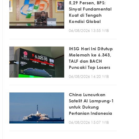
5,29 Persen, BPS:
Sinyal Fundamental
Kuat di Tengah
Kondisi Global
06/08/2026 13:55 WIB
IHSG Hari Ini Ditutup
Melemah ke 6.343,
TALF dan BACH
Puncaki Top Losers
06/08/2026 16:20 WIB
China Luncurkan
Satelit AI Lampung-1
untuk Dukung
Pertanian Indonesia
06/08/2026 15:07 WIB