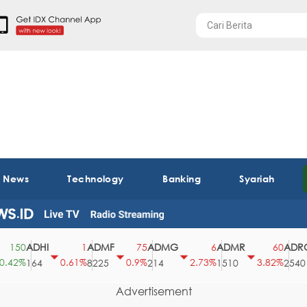
t News
Technology
Banking
Syariah
ADHI
ADMF
ADMG
ADMR
ADRO
50
1
75
6
60
2%
0.61%
0.9%
2.73%
3.82%
164
8225
214
1510
2540
Advertisement