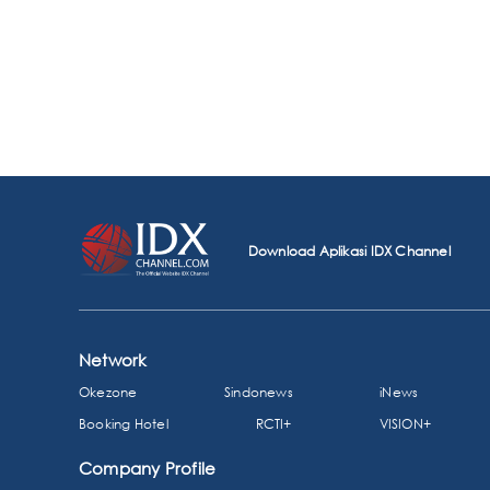
Download Aplikasi IDX Channel
Network
Okezone
Sindonews
iNews
Booking Hotel
RCTI+
VISION+
Company Profile