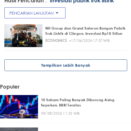
Hasil Pencarian :
"investasi pabrik truk listrik"
arrow_drop_down
PENCARIAN LANJUTAN
NH Group dan Grand Saleron Bangun Pabrik
Truk Listrik di Cilegon, Investasi Rp10 Triliun
·
ECONOMICS
17/04/2026 17:57 WIB
Tampilkan Lebih Banyak
Populer
10 Saham Paling Banyak Diborong Asing
Sepekan, BBRI Teratas
09/08/2026 11:53 WIB