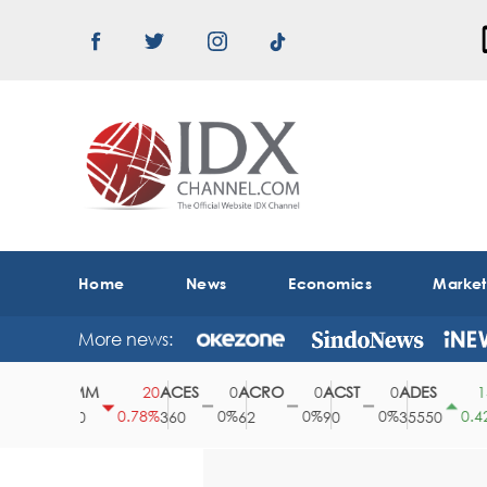
Home
News
Economics
Marke
More news:
ABMM
ACES
ACRO
ACST
ADES
A
0
20
0
0
0
150
0%
0.78%
0%
0%
0%
0.42%
2530
360
62
90
35550
1