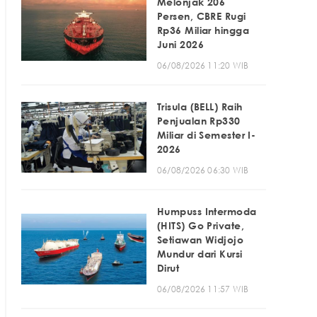
Melonjak 206
Persen, CBRE Rugi
Rp36 Miliar hingga
Juni 2026
06/08/2026 11:20 WIB
Trisula (BELL) Raih
Penjualan Rp330
Miliar di Semester I-
2026
06/08/2026 06:30 WIB
Humpuss Intermoda
(HITS) Go Private,
Setiawan Widjojo
Mundur dari Kursi
Dirut
06/08/2026 11:57 WIB