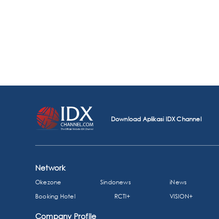
Download Aplikasi IDX Channel
Network
Okezone
Sindonews
iNews
Booking Hotel
RCTI+
VISION+
Company Profile