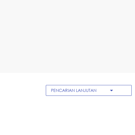
arrow_drop_down
PENCARIAN LANJUTAN