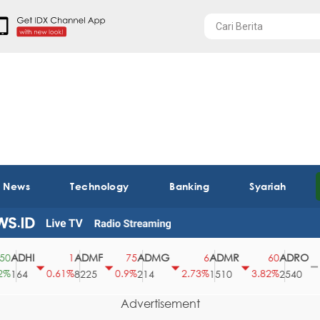
t News
Technology
Banking
Syariah
DHI
ADMF
ADMG
ADMR
ADRO
1
75
6
60
0
0.61%
0.9%
2.73%
3.82%
0%
64
8225
214
1510
2540
Advertisement