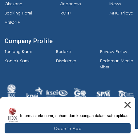
Okezone
Sindonews
iNews
Booking Hotel
RCTI+
MNC Trijaya
VISION+
Company Profile
Tentang Kami
Redaksi
Privacy Policy
Kontak Kami
Disclaimer
Pedoman Media
Siber
Informasi ekonomi, saham dan keuangan dalam satu aplikasi.
© 2026 IDX Channel. All Rights Reserved.
Open in App