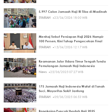
5.997 Calon Jamaah Haji RI Tiba di Madinah
·
SYARIAH
23/04/2026 18:00 WIB
Menhaj Sebut Persiapan Haji 2026 Hampir
100 Persen, Kini Tahap Pengecekan Final
·
SYARIAH
15/04/2026 12:17 WIB
Keamanan Jalur Udara Timur Tengah Tunda
Pemulangan Jamaah Haji Indonesia
·
News
25/06/2025 07:27 WIB
175 Jamaah Haji Indonesia Wafat di Tanah
Suci, Mayoritas Sakit Jantung
·
SYARIAH
09/06/2025 06:53 WIB
Rangkaian Puncak Ibadah Haji 2025