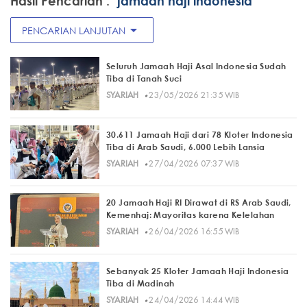
Hasil Pencarian :
"jamaah haji indonesia"
arrow_drop_down
PENCARIAN LANJUTAN
Seluruh Jamaah Haji Asal Indonesia Sudah
Tiba di Tanah Suci
·
SYARIAH
23/05/2026 21:35 WIB
30.611 Jamaah Haji dari 78 Kloter Indonesia
Tiba di Arab Saudi, 6.000 Lebih Lansia
·
SYARIAH
27/04/2026 07:37 WIB
20 Jamaah Haji RI Dirawat di RS Arab Saudi,
Kemenhaj: Mayoritas karena Kelelahan
·
SYARIAH
26/04/2026 16:55 WIB
Sebanyak 25 Kloter Jamaah Haji Indonesia
Tiba di Madinah
·
SYARIAH
24/04/2026 14:44 WIB