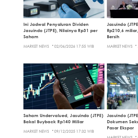
Ini Jadwal Penyaluran Dividen
Jasuindo (JTP
Jasuindo (JTPE), Nilainya Rp31 per
Rp210,6 miliar
Saham
Bersih
·
·
MARKET NEWS
02/06/2026 17:55 WIB
MARKET NEWS
Saham Undervalued, Jasuindo (JTPE)
Jasuindo (JTPE
Bakal Buyback Rp140 Miliar
Dokumen Sekur
Pasar Ekspor
·
MARKET NEWS
09/12/2025 17:32 WIB
·
MARKET NEWS