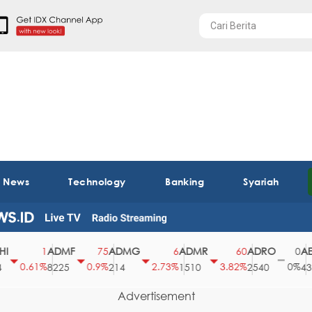
t News
Technology
Banking
Syariah
ADMF
ADMG
ADMR
ADRO
AEGS
1
75
6
60
0
0.61%
0.9%
2.73%
3.82%
0%
8225
214
1510
2540
43
Advertisement