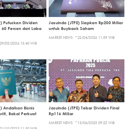
E) Putuskan Dividen
Jasuindo (JTPE) Siapkan Rp200 Miliar
, 60 Persen dari Laba
untuk Buyback Saham
·
MARKET NEWS
22/04/2026 11:59 WIB
29/05/2026 13:40 WIB
) Andalkan Bisnis
Jasuindo (JTPE) Tebar Dividen Final
iti, Bakal Perkuat
Rp116 Miliar
·
MARKET NEWS
13/06/2025 09:22 WIB
01/10/2025 11:30 WIB