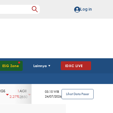
Log in
ESG Zone
Lainnya
IDXC LIVE
AGII
AGRO
AGRS
AHAP
AIMS
1
100
4
0
2
03.15 WIB
Lihat Data Pasar
2.27%
3.39%
2.63%
0%
2.04%
2850
148
24/07/2026
62
96
360