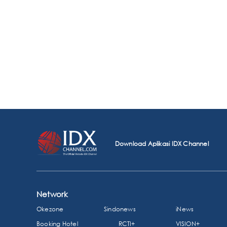
Download Aplikasi IDX Channel
Network
Okezone
Sindonews
iNews
Booking Hotel
RCTI+
VISION+