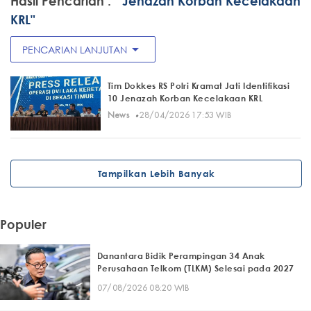
Hasil Pencarian :
" Jenazah Korban Kecelakaan
KRL"
arrow_drop_down
PENCARIAN LANJUTAN
Tim Dokkes RS Polri Kramat Jati Identifikasi
10 Jenazah Korban Kecelakaan KRL
·
News
28/04/2026 17:53 WIB
Tampilkan Lebih Banyak
Populer
Danantara Bidik Perampingan 34 Anak
Perusahaan Telkom (TLKM) Selesai pada 2027
07/08/2026 08:20 WIB