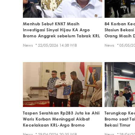
Menhub Sebut KNKT Masih
84 Korban Kec
Investigasi Sinyal Hijau KA Argo
Stasiun Bekasi
Bromo Anggrek sebelum Tabrak KRL
Orang Masih D
·
·
News
22/05/2026 14:38 WIB
News
05/05/20
Taspen Serahkan Rp283 Juta ke Ahli
Terungkap Ke
Waris Korban Meninggal Akibat
Bromo saat Tab
Kecelakaan KRL-Argo Bromo
Bekasi Timur
·
·
News
29/04/2026 20:35 WIB
News
28/04/20