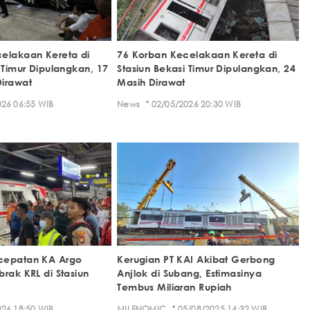
elakaan Kereta di
76 Korban Kecelakaan Kereta di
 Timur Dipulangkan, 17
Stasiun Bekasi Timur Dipulangkan, 24
irawat
Masih Dirawat
·
26 06:55 WIB
News
02/05/2026 20:30 WIB
cepatan KA Argo
Kerugian PT KAI Akibat Gerbong
rak KRL di Stasiun
Anjlok di Subang, Estimasinya
Tembus Miliaran Rupiah
·
26 18:50 WIB
MILENOMIC
05/08/2025 14:32 WIB