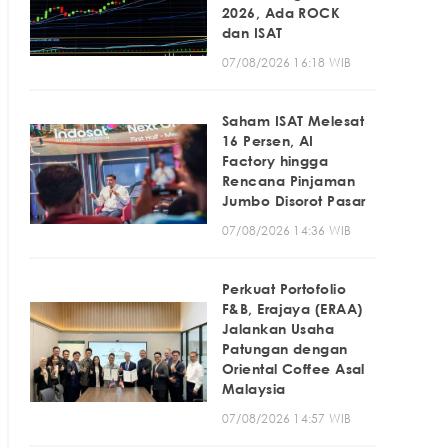
2026, Ada ROCK
dan ISAT
07/08/2026 16:18 WIB
Saham ISAT Melesat
16 Persen, AI
Factory hingga
Rencana Pinjaman
Jumbo Disorot Pasar
07/08/2026 14:36 WIB
Perkuat Portofolio
F&B, Erajaya (ERAA)
Jalankan Usaha
Patungan dengan
Oriental Coffee Asal
Malaysia
07/08/2026 14:57 WIB