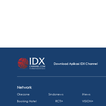
Download Aplikasi IDX Channel
Network
Okezone
Sindonews
iNews
Booking Hotel
RCTI+
VISION+