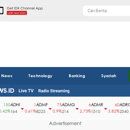
t News
Technology
Banking
Syariah
ADHI
ADMF
ADMG
ADMR
ADRO
0
1
75
6
60
%
0.61%
0.9%
2.73%
3.82%
164
8225
214
1510
2540
Advertisement