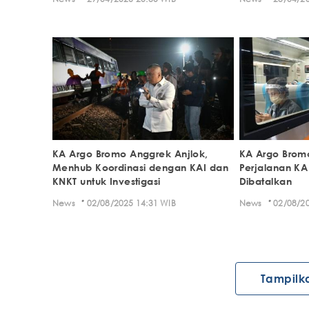
KA Argo Bromo Anggrek Anjlok,
KA Argo Bromo
Menhub Koordinasi dengan KAI dan
Perjalanan KA
KNKT untuk Investigasi
Dibatalkan
·
·
News
02/08/2025 14:31 WIB
News
02/08/20
Tampilk