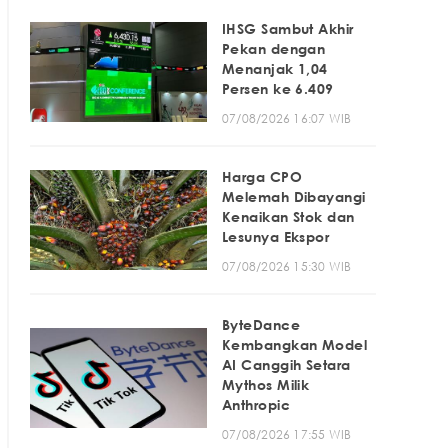
IHSG Sambut Akhir
Pekan dengan
Menanjak 1,04
Persen ke 6.409
07/08/2026 16:07 WIB
Harga CPO
Melemah Dibayangi
Kenaikan Stok dan
Lesunya Ekspor
07/08/2026 15:30 WIB
ByteDance
Kembangkan Model
AI Canggih Setara
Mythos Milik
Anthropic
07/08/2026 17:55 WIB